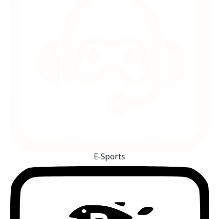
E‑Sports