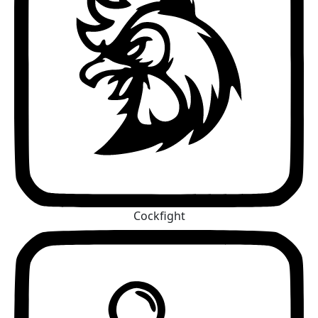
Cockfight