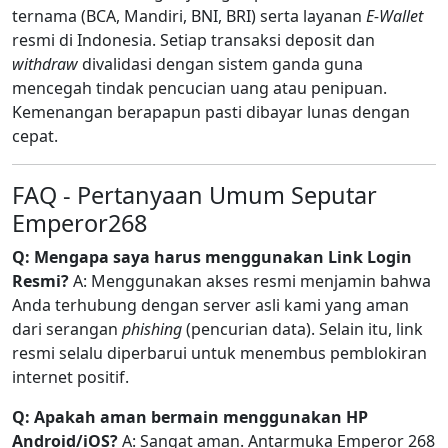
ternama (BCA, Mandiri, BNI, BRI) serta layanan
E-Wallet
resmi di Indonesia. Setiap transaksi deposit dan
withdraw
divalidasi dengan sistem ganda guna
mencegah tindak pencucian uang atau penipuan.
Kemenangan berapapun pasti dibayar lunas dengan
cepat.
FAQ - Pertanyaan Umum Seputar
Emperor268
Q: Mengapa saya harus menggunakan Link Login
Resmi?
A: Menggunakan akses resmi menjamin bahwa
Anda terhubung dengan server asli kami yang aman
dari serangan
phishing
(pencurian data). Selain itu, link
resmi selalu diperbarui untuk menembus pemblokiran
internet positif.
Q: Apakah aman bermain menggunakan HP
Android/iOS?
A: Sangat aman. Antarmuka Emperor 268