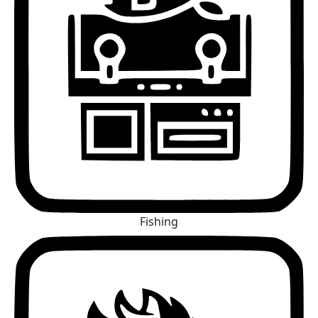
Fishing