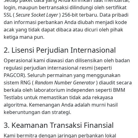
Setiap paket data yang Anda kirimkan saat mendaftar,
login, maupun bertransaksi dilindungi oleh sertifikat
SSL (
Secure Socket Layer
) 256-bit terbaru. Data pribadi
dan informasi perbankan Anda diubah menjadi kode
acak yang tidak dapat dibaca atau dicuri oleh pihak
ketiga mana pun.
2. Lisensi Perjudian Internasional
Operasional kami diawasi dan dilisensikan oleh badan
regulasi perjudian internasional resmi (seperti
PAGCOR). Seluruh permainan yang menggunakan
sistem RNG (
Random Number Generator
) diaudit secara
berkala oleh laboratorium independen seperti BMM
Testlabs untuk memastikan tidak ada rekayasa
algoritma. Kemenangan Anda adalah murni hasil
keberuntungan dan strategi.
3. Keamanan Transaksi Finansial
Kami bermitra dengan jaringan perbankan lokal