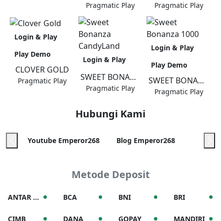
Pragmatic Play
Pragmatic Play
Login & Play
Login & Play
Play Demo
Login & Play
Play Demo
CLOVER GOLD
SWEET BONANZA CANDYLAND
SWEET BONANZA 1000
Pragmatic Play
Pragmatic Play
Pragmatic Play
Hubungi Kami
Youtube Emperor268
Blog Emperor268
Tikt
Metode Deposit
•
•
•
•
ANTAR BANK
BCA
BNI
BRI
•
•
•
•
CIMB
DANA
GOPAY
MANDIRI