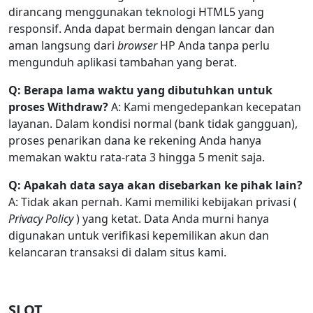
dirancang menggunakan teknologi HTML5 yang
responsif. Anda dapat bermain dengan lancar dan
aman langsung dari
browser
HP Anda tanpa perlu
mengunduh aplikasi tambahan yang berat.
Q: Berapa lama waktu yang dibutuhkan untuk
proses Withdraw?
A: Kami mengedepankan kecepatan
layanan. Dalam kondisi normal (bank tidak gangguan),
proses penarikan dana ke rekening Anda hanya
memakan waktu rata-rata 3 hingga 5 menit saja.
Q: Apakah data saya akan disebarkan ke pihak lain?
A: Tidak akan pernah. Kami memiliki kebijakan privasi (
Privacy Policy
) yang ketat. Data Anda murni hanya
digunakan untuk verifikasi kepemilikan akun dan
kelancaran transaksi di dalam situs kami.
SLOT