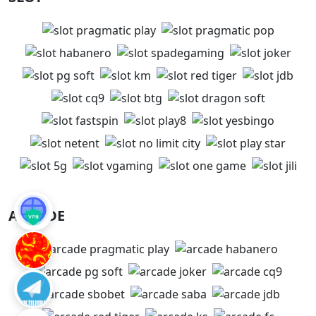
ARCADE