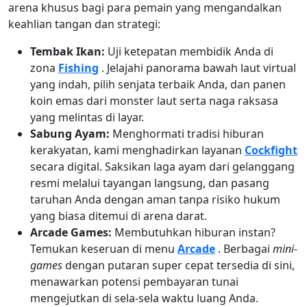
arena khusus bagi para pemain yang mengandalkan
keahlian tangan dan strategi:
Tembak Ikan:
Uji ketepatan membidik Anda di
zona
Fishing
. Jelajahi panorama bawah laut virtual
yang indah, pilih senjata terbaik Anda, dan panen
koin emas dari monster laut serta naga raksasa
yang melintas di layar.
Sabung Ayam:
Menghormati tradisi hiburan
kerakyatan, kami menghadirkan layanan
Cockfight
secara digital. Saksikan laga ayam dari gelanggang
resmi melalui tayangan langsung, dan pasang
taruhan Anda dengan aman tanpa risiko hukum
yang biasa ditemui di arena darat.
Arcade Games:
Membutuhkan hiburan instan?
Temukan keseruan di menu
Arcade
. Berbagai
mini-
games
dengan putaran super cepat tersedia di sini,
menawarkan potensi pembayaran tunai
mengejutkan di sela-sela waktu luang Anda.