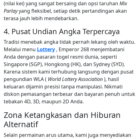
(nilai kei) yang sangat bersaing dan opsi taruhan
Mix
Parlay
yang fleksibel, setiap detik pertandingan akan
terasa jauh lebih mendebarkan.
4. Pusat Undian Angka Terpercaya
Tradisi menebak angka tidak pernah lekang oleh waktu.
Melalui menu
Lottery
, Emperor 268 menjembatani
Anda dengan pasaran togel resmi dunia, seperti
Singapore (SGP), Hongkong (HK), dan Sydney (SYD).
Karena sistem kami terhubung langsung dengan pusat
pengundian WLA (
World Lottery Association
), hasil
keluaran dijamin presisi tanpa manipulasi. Nikmati
diskon pemasangan terbesar dan bayaran penuh untuk
tebakan 4D, 3D, maupun 2D Anda.
Zona Ketangkasan dan Hiburan
Alternatif
Selain permainan arus utama, kami juga menyediakan