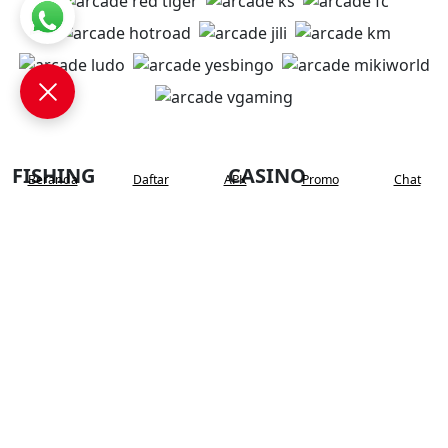
FISHING
CASINO
Beranda
Daftar
APK
Promo
Chat