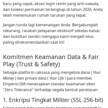
baru yang cepat, akses login resmi yang anti-nawala,
dan koleksi permainan terlengkap di tahun 2026, Anda
telah menemukan rumah taruhan yang tepat.
Jangan tunda lagi kemenangan Anda. Bergabunglah
sekarang, rasakan pelayanan eksklusif sekelas kaisar,
dan buktikan sendiri mengapa kami menjadi situs
paling direkomendasikan saat ini!
Komitmen Keamanan Data & Fair
Play (Trust & Safety)
Sebagai platform raksasa yang mengelola dana (
Your
Money
) dan privasi data (
Your Life
) para member,
Emperor268 menerapkan standar keamanan siber
"Zero Tolerance" terhadap segala bentuk peretasan.
1. Enkripsi Tingkat Militer (SSL 256-bit)